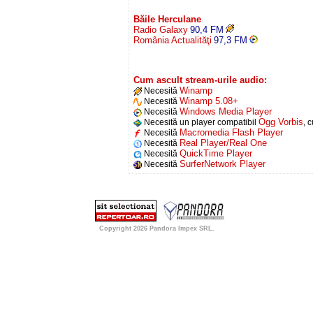
Băile Herculane
Radio Galaxy
90,4 FM
România Actualităţi
97,3 FM
Cum ascult stream-urile audio:
Winamp
Necesită
Winamp 5.08+
Necesită
Windows Media Player
Necesită
Ogg Vorbis
Necesită un player compatibil
, 
Macromedia Flash Player
Necesită
Real Player/Real One
Necesită
QuickTime Player
Necesită
SurferNetwork Player
Necesită
Copyright 2026
Pandora Impex SRL
.