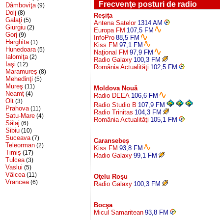
Frecvenţe posturi de radio
Dâmboviţa
(9)
Dolj
(8)
Reşiţa
Galaţi
(5)
Antena Satelor
1314 AM
Giurgiu
(2)
Europa FM
107,5 FM
Gorj
(9)
InfoPro
88,5 FM
Harghita
(1)
Kiss FM
97,1 FM
Hunedoara
(5)
Naţional FM
97,9 FM
Ialomiţa
(2)
Radio Galaxy
100,3 FM
Iaşi
(12)
România Actualităţi
102,5 FM
Maramureş
(8)
Mehedinţi
(5)
Mureş
(11)
Moldova Nouă
Neamţ
(4)
Radio DEEA
106,6 FM
Olt
(3)
Radio Studio B
107,9 FM
Prahova
(11)
Radio Trinitas
104,3 FM
Satu-Mare
(4)
România Actualităţi
105,1 FM
Sălaj
(6)
Sibiu
(10)
Suceava
(7)
Caransebeş
Teleorman
(2)
Kiss FM
93,8 FM
Timiş
(17)
Radio Galaxy
99,1 FM
Tulcea
(3)
Vaslui
(5)
Vâlcea
(11)
Oţelu Roşu
Vrancea
(6)
Radio Galaxy
100,3 FM
Bocşa
Micul Samaritean
93,8 FM