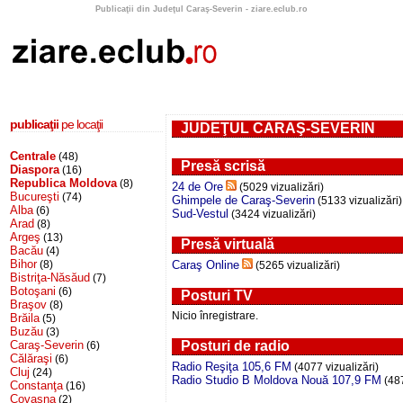
Publicaţii din Judeţul Caraş-Severin - ziare.eclub.ro
publicaţii
pe locaţii
JUDEŢUL CARAŞ-SEVERIN
Centrale
(48)
Presă scrisă
Diaspora
(16)
Republica Moldova
(8)
24 de Ore
(5029 vizualizări)
Bucureşti
(74)
Ghimpele de Caraş-Severin
(5133 vizualizări)
Alba
(6)
Sud-Vestul
(3424 vizualizări)
Arad
(8)
Argeş
(13)
Presă virtuală
Bacău
(4)
Bihor
(8)
Caraş Online
(5265 vizualizări)
Bistriţa-Năsăud
(7)
Botoşani
(6)
Posturi TV
Braşov
(8)
Nicio înregistrare.
Brăila
(5)
Buzău
(3)
Caraş-Severin
Posturi de radio
(6)
Călăraşi
(6)
Radio Reşiţa 105,6 FM
(4077 vizualizări)
Cluj
(24)
Radio Studio B Moldova Nouă 107,9 FM
(487
Constanţa
(16)
Covasna
(2)