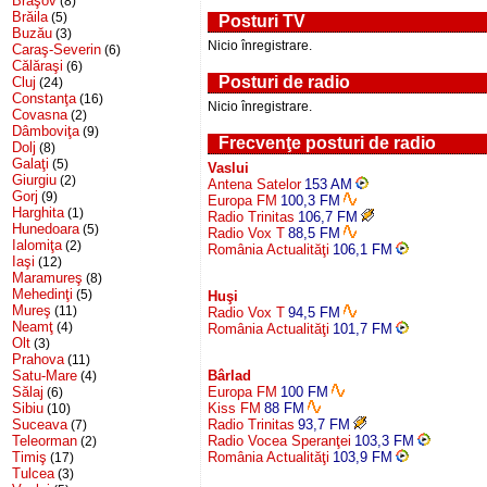
Braşov
(8)
Brăila
(5)
Posturi TV
Buzău
(3)
Nicio înregistrare.
Caraş-Severin
(6)
Călăraşi
(6)
Posturi de radio
Cluj
(24)
Constanţa
(16)
Nicio înregistrare.
Covasna
(2)
Dâmboviţa
(9)
Frecvenţe posturi de radio
Dolj
(8)
Galaţi
(5)
Vaslui
Giurgiu
(2)
Antena Satelor
153 AM
Gorj
(9)
Europa FM
100,3 FM
Harghita
(1)
Radio Trinitas
106,7 FM
Hunedoara
(5)
Radio Vox T
88,5 FM
Ialomiţa
(2)
România Actualităţi
106,1 FM
Iaşi
(12)
Maramureş
(8)
Mehedinţi
(5)
Huşi
Mureş
(11)
Radio Vox T
94,5 FM
Neamţ
(4)
România Actualităţi
101,7 FM
Olt
(3)
Prahova
(11)
Satu-Mare
Bârlad
(4)
Sălaj
Europa FM
100 FM
(6)
Sibiu
Kiss FM
88 FM
(10)
Suceava
Radio Trinitas
93,7 FM
(7)
Teleorman
Radio Vocea Speranţei
103,3 FM
(2)
Timiş
România Actualităţi
103,9 FM
(17)
Tulcea
(3)