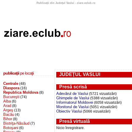
Publicaţii din Judeţul Vaslui - ziare.eclub.ro
publicaţii
pe locaţii
JUDEŢUL VASLUI
Centrale
(48)
Presă scrisă
Diaspora
(16)
Republica Moldova
(8)
Adevărul de Vaslui
(5721 vizualizări)
Bucureşti
(74)
Ghimpele de Vaslui
(5388 vizualizări)
Alba
(6)
Informatorul Moldovei
(6058 vizualizări)
Arad
(8)
Monitorul de Vaslui
(5051 vizualizări)
Argeş
(13)
Obiectiv Vaslui
(5066 vizualizări)
Bacău
(4)
Bihor
(8)
Presă virtuală
Bistriţa-Năsăud
(7)
Botoşani
(6)
Nicio înregistrare.