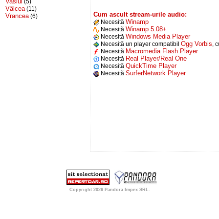
Vaslui
(5)
Vâlcea
(11)
Cum ascult stream-urile audio:
Vrancea
(6)
Winamp
Necesită
Winamp 5.08+
Necesită
Windows Media Player
Necesită
Ogg Vorbis
Necesită un player compatibil
, 
Macromedia Flash Player
Necesită
Real Player/Real One
Necesită
QuickTime Player
Necesită
SurferNetwork Player
Necesită
Copyright 2026
Pandora Impex SRL
.