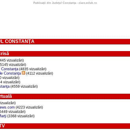
Publicaţii din Judeţul Constanţa - ziare.eclub.ro
UL CONSTANŢA
risă
445 vizualizări)
5145 vizualizări)
 Constanţa
(4835 vizualizări)
de Constanţa
(4112 vizualizări)
 vizualizări)
 vizualizări)
stanţa
(4559 vizualizări)
rtuală
izualizări)
News.com
(4223 vizualizări)
5449 vizualizări)
arţi
(3368 vizualizări)
 TV