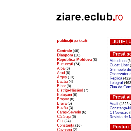
publicaţii
pe locaţii
JUDEŢ
Centrale
(48)
Presă sc
Diaspora
(16)
Republica Moldova
(8)
Atitudinea
(6
Bucureşti
(74)
Cuget Liber
(
Alba
(6)
Ghimpele de
Arad
(8)
Observator 
Argeş
(13)
Replica
(4220
Bacău
(4)
Telegraf
(4634
Bihor
(8)
Ziua de Con
Bistriţa-Năsăud
(7)
Botoşani
(6)
Presă vi
Braşov
(8)
Brăila
(5)
Asalt
(4823 v
Buzău
(3)
Constanţa-
Caraş-Severin
(6)
CTNews.ro
(
Călăraşi
(6)
Revista de M
Cluj
(24)
Constanţa
(16)
Posturi
Covasna
(2)