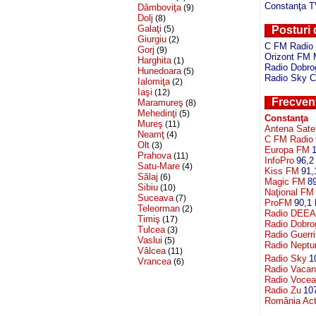
Constanţa 
Dâmboviţa
(9)
Dolj
(8)
Galaţi
(5)
Posturi 
Giurgiu
(2)
C FM Radio 
Gorj
(9)
Orizont FM 
Harghita
(1)
Radio Dobro
Hunedoara
(5)
Radio Sky C
Ialomiţa
(2)
Iaşi
(12)
Frecvenţ
Maramureş
(8)
Mehedinţi
(5)
Constanţa
Mureş
(11)
Antena Sate
Neamţ
(4)
C FM Radio
Olt
(3)
Europa FM
Prahova
(11)
InfoPro
96,2
Satu-Mare
(4)
Kiss FM
91,
Sălaj
(6)
Magic FM
8
Sibiu
(10)
Naţional FM
Suceava
(7)
ProFM
90,1
Teleorman
(2)
Radio DEEA
Timiş
(17)
Radio Dobro
Tulcea
(3)
Radio Guerri
Vaslui
(5)
Radio Neptu
Vâlcea
(11)
Radio Sky
1
Vrancea
(6)
Radio Vacan
Radio Vocea
Radio Zu
10
România Actu