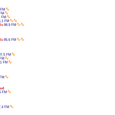
 FM
 FM
1 FM
4,1 FM
lla
98,9 FM
lla
95,6 FM
97,5 FM
 FM
,1 FM
 FM
Sud
5 FM
7,4 FM