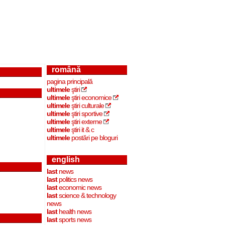
română
pagina principală
ultimele
ştiri
ultimele
ştiri economice
ultimele
ştiri culturale
ultimele
ştiri sportive
ultimele
ştiri externe
ultimele
ştiri it & c
ultimele
postări pe bloguri
english
last
news
last
politics news
last
economic news
last
science & technology
news
last
health news
last
sports news