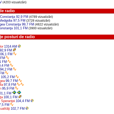
TV
(4203 vizualizări)
de radio
Constanţa 92,9 FM
(4789 vizualizări)
Medgidia 97,5 FM
(3728 vizualizări)
gea Constanţa 99,7 FM
(4822 vizualizări)
onstanţa 101,1 FM
(3900 vizualizări)
e posturi de radio
lor
1314 AM
92,9 FM
106,1 FM
 FM
1 FM
9,4 FM
94,2 FM
 FM
105,2 FM
gea
99,7 FM
lla
97,8 FM
n
95,9 FM
01,1 FM
ţa
100,1 FM
 Speranţei
104,4 FM
7,5 FM
alităţi
102,7 FM