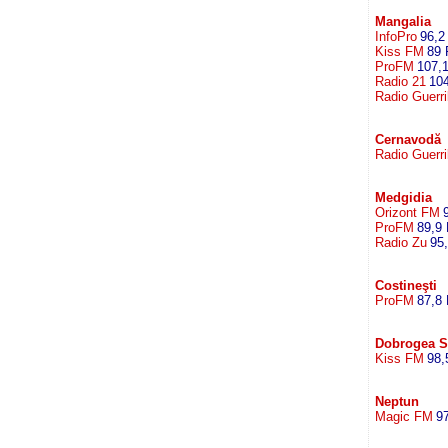
Mangalia
InfoPro
96,2
Kiss FM
89
ProFM
107,
Radio 21
10
Radio Guerri
Cernavodă
Radio Guerri
Medgidia
Orizont FM
ProFM
89,9
Radio Zu
95
Costineşti
ProFM
87,8
Dobrogea 
Kiss FM
98,
Neptun
Magic FM
9