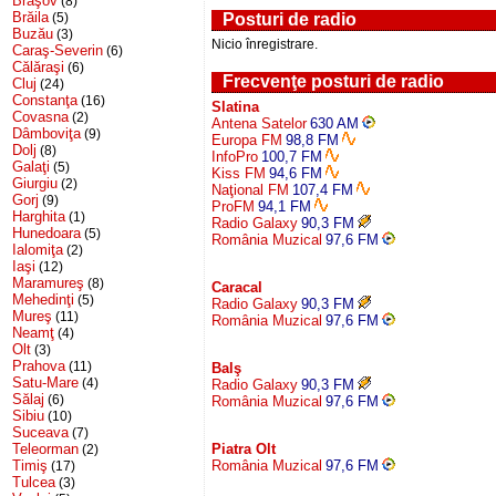
Braşov
(8)
Brăila
(5)
Posturi de radio
Buzău
(3)
Nicio înregistrare.
Caraş-Severin
(6)
Călăraşi
(6)
Frecvenţe posturi de radio
Cluj
(24)
Constanţa
(16)
Slatina
Covasna
(2)
Antena Satelor
630 AM
Dâmboviţa
(9)
Europa FM
98,8 FM
Dolj
(8)
InfoPro
100,7 FM
Galaţi
(5)
Kiss FM
94,6 FM
Giurgiu
(2)
Naţional FM
107,4 FM
Gorj
(9)
ProFM
94,1 FM
Harghita
(1)
Radio Galaxy
90,3 FM
Hunedoara
(5)
România Muzical
97,6 FM
Ialomiţa
(2)
Iaşi
(12)
Maramureş
(8)
Caracal
Mehedinţi
(5)
Radio Galaxy
90,3 FM
Mureş
(11)
România Muzical
97,6 FM
Neamţ
(4)
Olt
(3)
Prahova
(11)
Balş
Satu-Mare
(4)
Radio Galaxy
90,3 FM
Sălaj
(6)
România Muzical
97,6 FM
Sibiu
(10)
Suceava
(7)
Teleorman
Piatra Olt
(2)
Timiş
România Muzical
97,6 FM
(17)
Tulcea
(3)