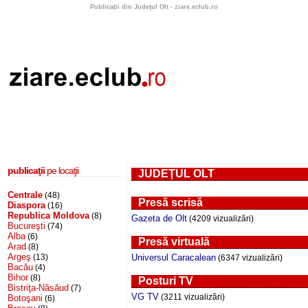
Publicaţii din Judeţul Olt - ziare.eclub.ro
publicaţii
pe locaţii
JUDEŢUL OLT
Centrale
(48)
Presă scrisă
Diaspora
(16)
Republica Moldova
(8)
Gazeta de Olt
(4209 vizualizări)
Bucureşti
(74)
Alba
(6)
Presă virtuală
Arad
(8)
Argeş
(13)
Universul Caracalean
(6347 vizualizări)
Bacău
(4)
Bihor
(8)
Posturi TV
Bistriţa-Năsăud
(7)
VG TV
(3211 vizualizări)
Botoşani
(6)