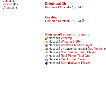
Vaslui
(5)
Drăgăneşti Olt
Vâlcea
(11)
România Muzical
97,6 FM
Vrancea
(6)
Corabia
România Muzical
97,6 FM
Cum ascult stream-urile audio:
Winamp
Necesită
Winamp 5.08+
Necesită
Windows Media Player
Necesită
Ogg Vorbis
Necesită un player compatibil
, 
Macromedia Flash Player
Necesită
Real Player/Real One
Necesită
QuickTime Player
Necesită
SurferNetwork Player
Necesită