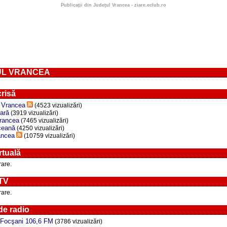
Publicaţii din Judeţul Vrancea - ziare.eclub.ro
UL VRANCEA
risă
e Vrancea
(4523 vizualizări)
rară
(3919 vizualizări)
Vrancea
(7465 vizualizări)
ceană
(4250 vizualizări)
ancea
(10759 vizualizări)
rtuală
rare.
 TV
rare.
de radio
Focşani 106,6 FM
(3786 vizualizări)