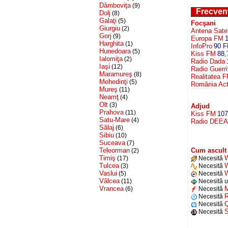
Dâmboviţa
(9)
Frecvenţ
Dolj
(8)
Galaţi
(5)
Focşani
Giurgiu
(2)
Antena Sate
Gorj
(9)
Europa FM
Harghita
(1)
InfoPro
90 
Hunedoara
(5)
Kiss FM
88,
Ialomiţa
(2)
Radio Dada
Iaşi
(12)
Radio Guerri
Maramureş
(8)
Realitatea 
Mehedinţi
(5)
România Actu
Mureş
(11)
Neamţ
(4)
Olt
(3)
Adjud
Prahova
(11)
Kiss FM
107
Satu-Mare
(4)
Radio DEEA
Sălaj
(6)
Sibiu
(10)
Suceava
(7)
Teleorman
Cum ascult 
(2)
Timiş
(17)
Necesită
Tulcea
W
(3)
Necesită
Vaslui
W
(5)
Necesită
Vâlcea
(11)
Necesită u
Vrancea
M
(6)
Necesită
R
Necesită
Q
Necesită
S
Necesită