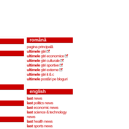
română
pagina principală
ultimele
ştiri
ultimele
ştiri economice
ultimele
ştiri culturale
ultimele
ştiri sportive
ultimele
ştiri externe
ultimele
ştiri it & c
ultimele
postări pe bloguri
english
last
news
last
politics news
last
economic news
last
science & technology
news
last
health news
last
sports news