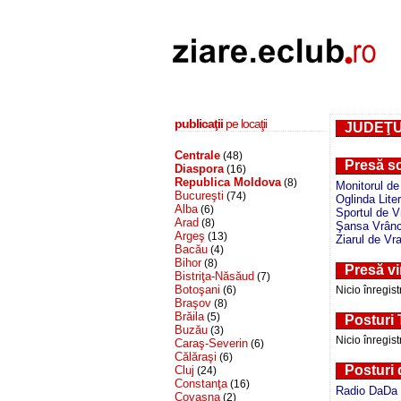
publicaţii
pe locaţii
JUDEŢ
Centrale
(48)
Presă sc
Diaspora
(16)
Republica Moldova
(8)
Monitorul d
Bucureşti
(74)
Oglinda Lite
Alba
(6)
Sportul de 
Arad
(8)
Şansa Vrân
Argeş
(13)
Ziarul de Vr
Bacău
(4)
Bihor
(8)
Presă vi
Bistriţa-Năsăud
(7)
Botoşani
(6)
Nicio înregist
Braşov
(8)
Brăila
(5)
Posturi
Buzău
(3)
Nicio înregist
Caraş-Severin
(6)
Călăraşi
(6)
Posturi 
Cluj
(24)
Constanţa
(16)
Radio DaDa 
Covasna
(2)