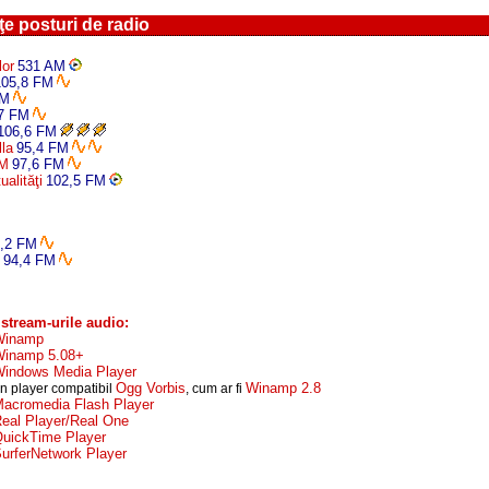
e posturi de radio
lor
531 AM
105,8 FM
FM
7 FM
106,6 FM
lla
95,4 FM
FM
97,6 FM
alităţi
102,5 FM
,2 FM
94,4 FM
stream-urile audio:
Winamp
inamp 5.08+
indows Media Player
Ogg Vorbis
Winamp 2.8
n player compatibil
, cum ar fi
acromedia Flash Player
eal Player/Real One
uickTime Player
urferNetwork Player