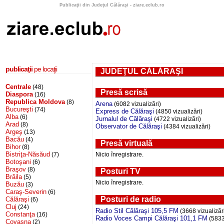
Publicaţii din Judeţul Călăraşi - ziare.eclub.ro
publicaţii
pe locaţii
JUDEŢUL CĂLĂRAŞI
Centrale
(48)
Presă scrisă
Diaspora
(16)
Republica Moldova
(8)
Arena
(6082 vizualizări)
Bucureşti
(74)
Express de Călăraşi
(4850 vizualizări)
Alba
(6)
Jurnalul de Călăraşi
(4722 vizualizări)
Arad
(8)
Observator de Călăraşi
(4384 vizualizări)
Argeş
(13)
Bacău
(4)
Presă virtuală
Bihor
(8)
Bistriţa-Năsăud
(7)
Nicio înregistrare.
Botoşani
(6)
Braşov
(8)
Posturi TV
Brăila
(5)
Nicio înregistrare.
Buzău
(3)
Caraş-Severin
(6)
Posturi de radio
Călăraşi
(6)
Cluj
(24)
Radio Stil Călăraşi 105,5 FM
(3668 vizualizăr
Constanţa
(16)
Radio Voces Campi Călăraşi 101,1 FM
(5833 
Covasna
(2)