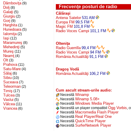
Dâmboviţa
(9)
Frecvenţe posturi de radio
Dolj
(8)
Galaţi
(5)
Călăraşi
Giurgiu
(2)
Antena Satelor
531 AM
Gorj
(9)
Europa FM
99,5 FM
Harghita
(1)
Magic FM
101,8 FM
Hunedoara
(5)
Radio Voces Campi
101,1 FM
Ialomiţa
(2)
Iaşi
(12)
Maramureş
(8)
Olteniţa
Mehedinţi
(5)
Radio Guerrilla
99,4 FM
Mureş
(11)
Radio Voces Campi
94 FM
Neamţ
(4)
România Actualităţi
91,1 FM
Olt
(3)
Prahova
(11)
Satu-Mare
(4)
Dragoş Vodă
Sălaj
(6)
România Actualităţi
106,2 FM
Sibiu
(10)
Suceava
(7)
Teleorman
(2)
Cum ascult stream-urile audio:
Timiş
(17)
Winamp
Necesită
Tulcea
(3)
Winamp 5.08+
Necesită
Vaslui
(5)
Windows Media Player
Necesită
Vâlcea
(11)
Ogg Vorbis
Necesită un player compatibil
, 
Vrancea
(6)
Macromedia Flash Player
Necesită
Real Player/Real One
Necesită
QuickTime Player
Necesită
SurferNetwork Player
Necesită