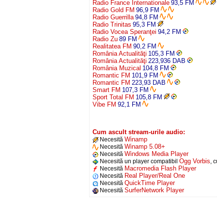
Radio France Internationale
93,5 FM
Radio Gold FM
96,9 FM
Radio Guerrilla
94,8 FM
Radio Trinitas
95,3 FM
Radio Vocea Speranţei
94,2 FM
Radio Zu
89 FM
Realitatea FM
90,2 FM
România Actualităţi
105,3 FM
România Actualităţi
223,936 DAB
România Muzical
104,8 FM
Romantic FM
101,9 FM
Romantic FM
223,93 DAB
Smart FM
107,3 FM
Sport Total FM
105,8 FM
Vibe FM
92,1 FM
Cum ascult stream-urile audio:
Winamp
Necesită
Winamp 5.08+
Necesită
Windows Media Player
Necesită
Ogg Vorbis
Necesită un player compatibil
, 
Macromedia Flash Player
Necesită
Real Player/Real One
Necesită
QuickTime Player
Necesită
SurferNetwork Player
Necesită