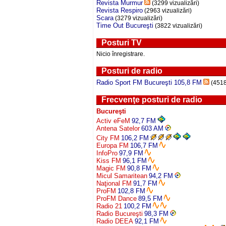
Revista Murmur
(3299 vizualizări)
Revista Respiro
(2963 vizualizări)
Scara
(3279 vizualizări)
Time Out Bucureşti
(3822 vizualizări)
Posturi TV
Nicio înregistrare.
Posturi de radio
Radio Sport FM Bucureşti 105,8 FM
(4518 
Frecvenţe posturi de radio
Bucureşti
Activ eFeM
92,7 FM
Antena Satelor
603 AM
City FM
106,2 FM
Europa FM
106,7 FM
InfoPro
97,9 FM
Kiss FM
96,1 FM
Magic FM
90,8 FM
Micul Samaritean
94,2 FM
Naţional FM
91,7 FM
ProFM
102,8 FM
ProFM Dance
89,5 FM
Radio 21
100,2 FM
Radio Bucureşti
98,3 FM
Radio DEEA
92,1 FM