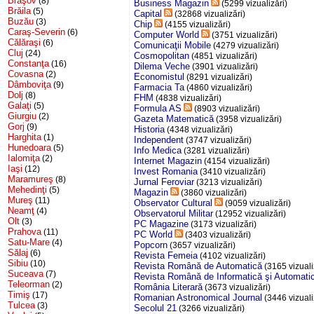
Braşov
(8)
Business Magazin
(5299 vizualizări)
Brăila
(5)
Capital
(32868 vizualizări)
Buzău
(3)
Chip
(4155 vizualizări)
Caraş-Severin
(6)
Computer World
(3751 vizualizări)
Călăraşi
(6)
Comunicaţii Mobile
(4279 vizualizări)
Cluj
(24)
Cosmopolitan
(4851 vizualizări)
Constanţa
(16)
Dilema Veche
(3901 vizualizări)
Covasna
(2)
Economistul
(8291 vizualizări)
Dâmboviţa
(9)
Farmacia Ta
(4860 vizualizări)
Dolj
(8)
FHM
(4838 vizualizări)
Galaţi
(5)
Formula AS
(8903 vizualizări)
Giurgiu
(2)
Gazeta Matematică
(3958 vizualizări)
Gorj
(9)
Historia
(4348 vizualizări)
Harghita
(1)
Independent
(3747 vizualizări)
Hunedoara
(5)
Info Medica
(3281 vizualizări)
Ialomiţa
(2)
Internet Magazin
(4154 vizualizări)
Iaşi
(12)
Invest Romania
(3410 vizualizări)
Maramureş
(8)
Jurnal Feroviar
(3213 vizualizări)
Mehedinţi
(5)
Magazin
(3860 vizualizări)
Mureş
(11)
Observator Cultural
(9059 vizualizări)
Neamţ
(4)
Observatorul Militar
(12952 vizualizări)
Olt
(3)
PC Magazine
(3173 vizualizări)
Prahova
(11)
PC World
(3403 vizualizări)
Satu-Mare
(4)
Popcorn
(3657 vizualizări)
Sălaj
(6)
Revista Femeia
(4102 vizualizări)
Sibiu
(10)
Revista Română de Automatică
(3165 vizuali
Suceava
(7)
Revista Română de Informatică şi Automati
Teleorman
(2)
România Literară
(3673 vizualizări)
Timiş
(17)
Romanian Astronomical Journal
(3446 vizuali
Tulcea
(3)
Secolul 21
(3266 vizualizări)