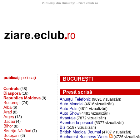
Publicaţii din Bucureşti - ziare.eclub.ro
publicaţii
pe locaţii
BUCUREŞTI
Centrale
(48)
Presă scrisă
Diaspora
(16)
Republica Moldova
(8)
Anunţul Telefonic
(9091 vizualizări)
Bucureşti
(74)
Auto Mondial
(4616 vizualizări)
Alba
(6)
Auto Puls
(4811 vizualizări)
Arad
(8)
Auto Show
(4481 vizualizări)
Argeş
(13)
Avantaje
(7872 vizualizări)
Bacău
(4)
Aventuri la pescuit
(5377 vizualizări)
Bihor
(8)
Biz
(5187 vizualizări)
Bistriţa-Năsăud
(7)
British Medical Journal
(4707 vizualizări)
Botoşani
(6)
Bucharest Business Week
(4726 vizualizăr