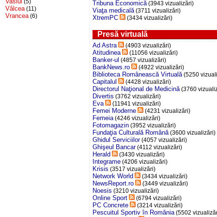
Vaslui
(5)
Tribuna Economică
(3943 vizualizări)
Vâlcea
(11)
Viaţa medicală
(3711 vizualizări)
Vrancea
(6)
XtremPC
(3434 vizualizări)
Presă virtuală
Ad Astra
(4903 vizualizări)
Atitudinea
(11056 vizualizări)
Banker-ul
(4857 vizualizări)
BankNews.ro
(4922 vizualizări)
Biblioteca Românească Virtuală
(5250 vizuali
Capitalul
(4428 vizualizări)
Directorul Naţional de Medicină
(3760 vizualiz
Divertis
(3762 vizualizări)
Eva
(11941 vizualizări)
Femei Moderne
(4231 vizualizări)
Femeia
(4246 vizualizări)
Fotomagazin
(3952 vizualizări)
Fundaţia Culturală Română
(3600 vizualizări)
Ghidul Serviciilor
(4057 vizualizări)
Ghişeul Bancar
(4112 vizualizări)
Herald
(3430 vizualizări)
Integrame
(4206 vizualizări)
Krisis
(3517 vizualizări)
Network World
(3434 vizualizări)
NewsReport.ro
(3449 vizualizări)
Noesis
(3210 vizualizări)
Online Sport
(6794 vizualizări)
PC Concrete
(3214 vizualizări)
Pescuitul Sportiv în România
(5502 vizualizăr