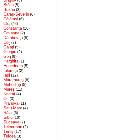
Braşov
(8)
Brăila
(5)
Buzău
(3)
Caraş-Severin
(6)
Călăraşi
(6)
Cluj
(24)
Constanţa
(16)
Covasna
(2)
Dâmboviţa
(9)
Dolj
(8)
Galaţi
(5)
Giurgiu
(2)
Gorj
(9)
Harghita
(1)
Hunedoara
(5)
Ialomiţa
(2)
Iaşi
(12)
Maramureş
(8)
Mehedinţi
(5)
Mureş
(11)
Neamţ
(4)
Olt
(3)
Prahova
(11)
Satu-Mare
(4)
Sălaj
(6)
Sibiu
(10)
Suceava
(7)
Teleorman
(2)
Timiş
(17)
Tulcea
(3)