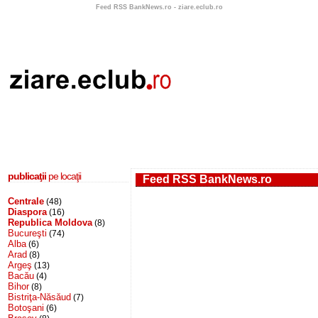
Feed RSS BankNews.ro - ziare.eclub.ro
publicaţii
pe locaţii
Feed RSS BankNews.ro
Centrale
(48)
Diaspora
(16)
Republica Moldova
(8)
Bucureşti
(74)
Alba
(6)
Arad
(8)
Argeş
(13)
Bacău
(4)
Bihor
(8)
Bistriţa-Năsăud
(7)
Botoşani
(6)