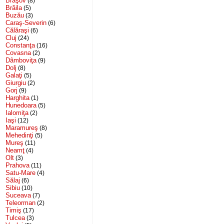
Braşov
(8)
Brăila
(5)
Buzău
(3)
Caraş-Severin
(6)
Călăraşi
(6)
Cluj
(24)
Constanţa
(16)
Covasna
(2)
Dâmboviţa
(9)
Dolj
(8)
Galaţi
(5)
Giurgiu
(2)
Gorj
(9)
Harghita
(1)
Hunedoara
(5)
Ialomiţa
(2)
Iaşi
(12)
Maramureş
(8)
Mehedinţi
(5)
Mureş
(11)
Neamţ
(4)
Olt
(3)
Prahova
(11)
Satu-Mare
(4)
Sălaj
(6)
Sibiu
(10)
Suceava
(7)
Teleorman
(2)
Timiş
(17)
Tulcea
(3)