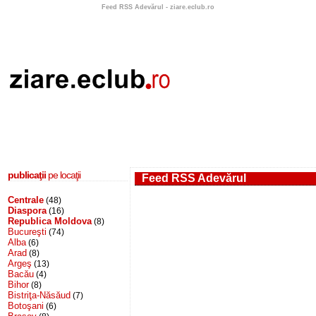
Feed RSS Adevărul - ziare.eclub.ro
publicaţii
pe locaţii
Feed RSS Adevărul
Centrale
(48)
Diaspora
(16)
Republica Moldova
(8)
Bucureşti
(74)
Alba
(6)
Arad
(8)
Argeş
(13)
Bacău
(4)
Bihor
(8)
Bistriţa-Năsăud
(7)
Botoşani
(6)