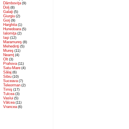
Dâmboviţa
(9)
Dolj
(8)
Galaţi
(5)
Giurgiu
(2)
Gorj
(9)
Harghita
(1)
Hunedoara
(5)
Ialomiţa
(2)
Iaşi
(12)
Maramureş
(8)
Mehedinţi
(5)
Mureş
(11)
Neamţ
(4)
Olt
(3)
Prahova
(11)
Satu-Mare
(4)
Sălaj
(6)
Sibiu
(10)
Suceava
(7)
Teleorman
(2)
Timiş
(17)
Tulcea
(3)
Vaslui
(5)
Vâlcea
(11)
Vrancea
(6)