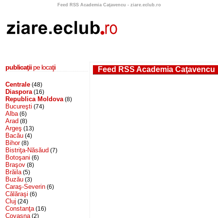
Feed RSS Academia Caţavencu - ziare.eclub.ro
publicaţii
pe locaţii
Feed RSS Academia Caţavencu
Centrale
(48)
Diaspora
(16)
Republica Moldova
(8)
Bucureşti
(74)
Alba
(6)
Arad
(8)
Argeş
(13)
Bacău
(4)
Bihor
(8)
Bistriţa-Năsăud
(7)
Botoşani
(6)
Braşov
(8)
Brăila
(5)
Buzău
(3)
Caraş-Severin
(6)
Călăraşi
(6)
Cluj
(24)
Constanţa
(16)
Covasna
(2)