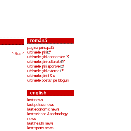
română
pagina principală
ultimele
ştiri
^ Sus ^
ultimele
ştiri economice
ultimele
ştiri culturale
ultimele
ştiri sportive
ultimele
ştiri externe
ultimele
ştiri it & c
ultimele
postări pe bloguri
english
last
news
last
politics news
last
economic news
last
science & technology
news
last
health news
last
sports news