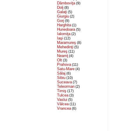
Dâmboviţa
(9)
Dolj
(8)
Galaţi
(5)
Giurgiu
(2)
Gorj
(9)
Harghita
(1)
Hunedoara
(5)
Ialomiţa
(2)
Iaşi
(12)
Maramureş
(8)
Mehedinţi
(5)
Mureş
(11)
Neamţ
(4)
Olt
(3)
Prahova
(11)
Satu-Mare
(4)
Sălaj
(6)
Sibiu
(10)
Suceava
(7)
Teleorman
(2)
Timiş
(17)
Tulcea
(3)
Vaslui
(5)
Vâlcea
(11)
Vrancea
(6)