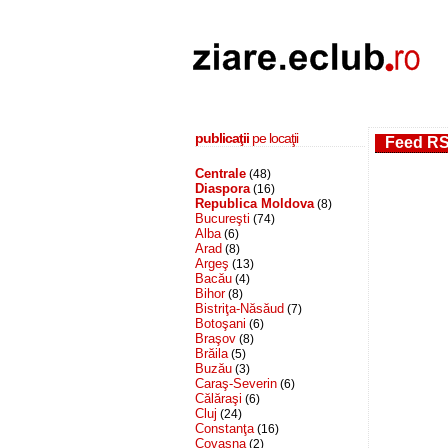
publicaţii
pe locaţii
Feed RS
Centrale
(48)
Diaspora
(16)
Republica Moldova
(8)
Bucureşti
(74)
Alba
(6)
Arad
(8)
Argeş
(13)
Bacău
(4)
Bihor
(8)
Bistriţa-Năsăud
(7)
Botoşani
(6)
Braşov
(8)
Brăila
(5)
Buzău
(3)
Caraş-Severin
(6)
Călăraşi
(6)
Cluj
(24)
Constanţa
(16)
Covasna
(2)