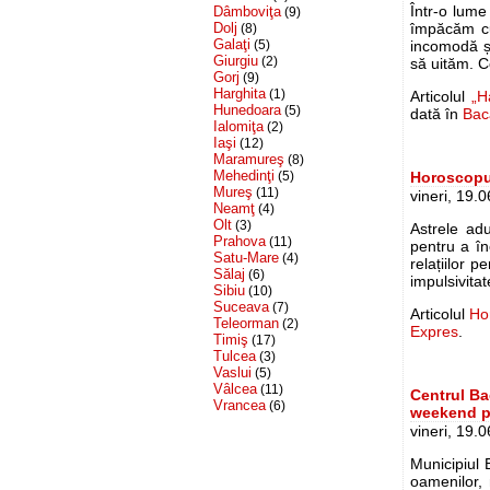
Într-o lum
Dâmboviţa
(9)
Dolj
împăcăm cu
(8)
Galaţi
(5)
incomodă ș
Giurgiu
(2)
să uităm. C
Gorj
(9)
Harghita
(1)
Articolul
„H
Hunedoara
(5)
dată în
Bac
Ialomiţa
(2)
Iaşi
(12)
Maramureş
(8)
Mehedinţi
(5)
Horoscopul 
Mureş
(11)
vineri, 19.
Neamţ
(4)
Olt
(3)
Astrele adu
Prahova
(11)
pentru a în
Satu-Mare
(4)
relațiilor 
Sălaj
(6)
impulsivitat
Sibiu
(10)
Suceava
(7)
Articolul
Hor
Teleorman
(2)
Expres
.
Timiş
(17)
Tulcea
(3)
Vaslui
(5)
Vâlcea
(11)
Centrul Ba
Vrancea
(6)
weekend p
vineri, 19.
Municipiul 
oamenilor, 