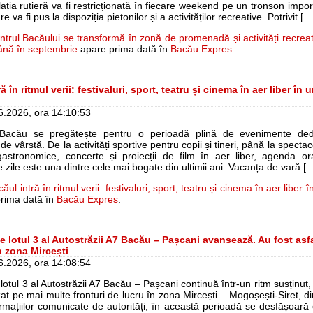
lația rutieră va fi restricționată în fiecare weekend pe un tronson impo
re va fi pus la dispoziția pietonilor și a activităților recreative. Potrivit […
ntrul Bacăului se transformă în zonă de promenadă și activități recreat
nă în septembrie
apare prima dată în
Bacău Expres
.
ă în ritmul verii: festivaluri, sport, teatru și cinema în aer liber în
06.2026, ora 14:10:53
 Bacău se pregătește pentru o perioadă plină de evenimente dedi
 de vârstă. De la activități sportive pentru copii și tineri, până la specta
 gastronomice, concerte și proiecții de film în aer liber, agenda or
 zile este una dintre cele mai bogate din ultimii ani. Vacanța de vară [
ăul intră în ritmul verii: festivaluri, sport, teatru și cinema în aer liber
rima dată în
Bacău Expres
.
e lotul 3 al Autostrăzii A7 Bacău – Pașcani avansează. Au fost asfa
n zona Mircești
06.2026, ora 14:08:54
 lotul 3 al Autostrăzii A7 Bacău – Pașcani continuă într-un ritm susținut,
zat pe mai multe fronturi de lucru în zona Mircești – Mogoșești-Siret, din
formațiilor comunicate de autorități, în această perioadă se desfășoară