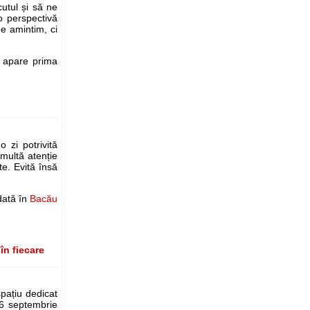
utul și să ne
o perspectivă
e amintim, ci
apare prima
o zi potrivită
 multă atenție
te. Evită însă
dată în
Bacău
în fiecare
spațiu dedicat
 6 septembrie