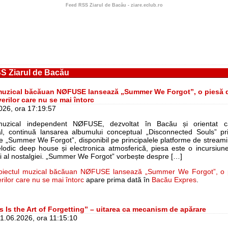
Feed RSS Ziarul de Bacău - ziare.eclub.ro
S Ziarul de Bacău
 muzical băcăuan NØFUSE lansează „Summer We Forgot”, o piesă 
erilor care nu se mai întorc
2026, ora 17:19:57
muzical independent NØFUSE, dezvoltat în Bacău și orientat că
nal, continuă lansarea albumului conceptual „Disconnected Souls” pr
le „Summer We Forgot”, disponibil pe principalele platforme de streami
lodic deep house și electronica atmosferică, piesa este o incursiune
 și al nostalgiei. „Summer We Forgot” vorbește despre […]
oiectul muzical băcăuan NØFUSE lansează „Summer We Forgot”, o 
erilor care nu se mai întorc
apare prima dată în
Bacău Expres
.
 Is the Art of Forgetting” – uitarea ca mecanism de apărare
1.06.2026, ora 11:15:10