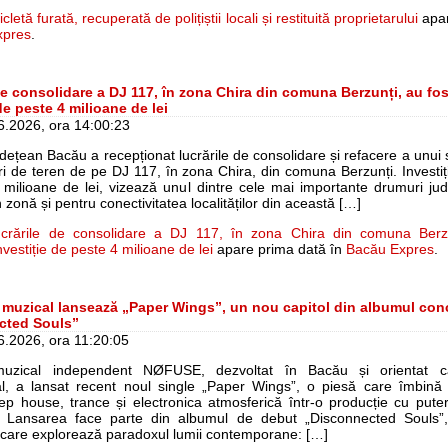
icletă furată, recuperată de polițiștii locali și restituită proprietarului
apar
xpres
.
de consolidare a DJ 117, în zona Chira din comuna Berzunți, au fost
de peste 4 milioane de lei
06.2026, ora 14:00:23
udețean Bacău a recepționat lucrările de consolidare și refacere a unui 
i de teren de pe DJ 117, în zona Chira, din comuna Berzunți. Investiți
 milioane de lei, vizează unul dintre cele mai importante drumuri ju
in zonă și pentru conectivitatea localităților din această […]
crările de consolidare a DJ 117, în zona Chira din comuna Berzu
Investiție de peste 4 milioane de lei
apare prima dată în
Bacău Expres
.
 muzical lansează „Paper Wings”, un nou capitol din albumul con
cted Souls”
06.2026, ora 11:20:05
muzical independent NØFUSE, dezvoltat în Bacău și orientat că
nal, a lansat recent noul single „Paper Wings”, o piesă care îmbin
ep house, trance și electronica atmosferică într-o producție cu pute
. Lansarea face parte din albumul de debut „Disconnected Souls”,
 care explorează paradoxul lumii contemporane: […]