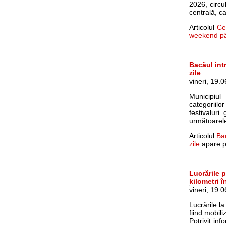
2026, circu
centrală, ca
Articolul
Ce
weekend pâ
Bacăul intr
zile
vineri, 19.
Municipiul
categoriilor
festivaluri
următoarele
Articolul
Bac
zile
apare p
Lucrările p
kilometri î
vineri, 19.
Lucrările la
fiind mobili
Potrivit in