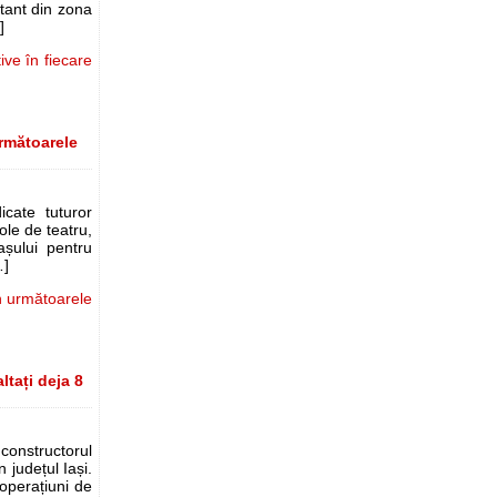
rtant din zona
]
ive în fiecare
 următoarele
cate tuturor
cole de teatru,
așului pentru
…]
 în următoarele
ltați deja 8
 constructorul
 județul Iași.
 operațiuni de