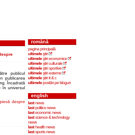
română
pagina principală
ultimele
ştiri
despre
ultimele
ştiri economice
ultimele
ştiri culturale
ultimele
ştiri sportive
ultimele
ştiri externe
tre publicul
ultimele
ştiri it & c
in publicarea
ultimele
postări pe bloguri
ng. Încadrată
 în universul
english
piesă despre
last
news
last
politics news
last
economic news
last
science & technology
news
last
health news
last
sports news