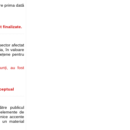
e prima dată
 finalizate.
sector afectat
a, în valoare
dețene pentru
nți, au fost
ceptual
tre publicul
ă elemente de
rnice accente
 un material