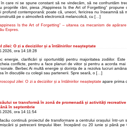
e în care ni se spune constant să ne vindecăm, să ne confruntăm trec
 propriile răni, piesa „Happiness Is the Art of Forgetting” propune 
i profund contemporană: poate că, uneori, fericirea nu înseamnă să n
onstruită pe o atmosferă electronică melancolică, cu […]
appiness Is the Art of Forgetting” – uitarea ca mecanism de apărare
ău Expres
.
zilei: O zi a deciziilor și a întâlnirilor neașteptate
06.2026, ora 14:18:28
c energie, clarificări și oportunități pentru majoritatea zodiilor. Este 
cheia conflicte, pentru a face planuri de viitor și pentru a acorda mai
personale. Berbec Ai multă energie și dorința de a rezolva lucruri amâna
ea în discuțiile cu colegii sau partenerii. Spre seară, o […]
oscopul zilei: O zi a deciziilor și a întâlnirilor neașteptate
apare prima 
căului se transformă în zonă de promenadă și activități recreative 
ână în septembrie
06.2026, ora 14:11:54
Bacău continuă proiectul de transformare a centrului orașului într-un 
mișcării și petrecerii timpului liber. Începând cu 20 iunie și până pe