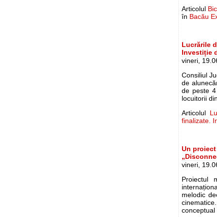
Articolul
Bic
în
Bacău E
Lucrările 
Investiție 
vineri, 19.
Consiliul J
de alunecăr
de peste 4
locuitorii d
Articolul
Lu
finalizate. 
Un proiect
„Disconne
vineri, 19.
Proiectul 
internațio
melodic de
cinematice
conceptual