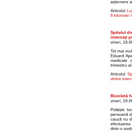
așternere a
Articolul
Lu
8 kilometri 
Spitalul di
internați 
vineri, 19.
Tot mai mulț
Eduard Apet
medicale o
trimestru al
Articolul
Sp
dintre inter
Bicicletă f
vineri, 19.
Polițiștii 
persoană de
cauză nu de
efectuarea 
dintr-o sus