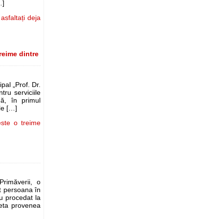
…]
asfaltați deja
reime dintre
pal „Prof. Dr.
ru serviciile
nă, în primul
le […]
este o treime
Primăverii, o
t persoana în
au procedat la
cleta provenea