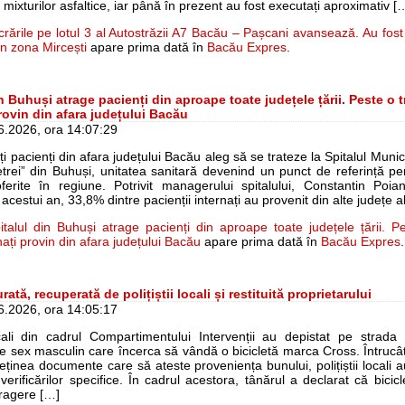
 mixturilor asfaltice, iar până în prezent au fost executați aproximativ [
crările pe lotul 3 al Autostrăzii A7 Bacău – Pașcani avansează. Au fost 
în zona Mircești
apare prima dată în
Bacău Expres
.
n Buhuși atrage pacienți din aproape toate județele țării. Peste o t
provin din afara județului Bacău
06.2026, ora 14:07:29
i pacienți din afara județului Bacău aleg să se trateze la Spitalul Munici
rei” din Buhuși, unitatea sanitară devenind un punct de referință pent
ferite în regiune. Potrivit managerului spitalului, Constantin Poia
 acestui an, 33,8% dintre pacienții internați au provenit din alte județe a
italul din Buhuși atrage pacienți din aproape toate județele țării. P
nați provin din afara județului Bacău
apare prima dată în
Bacău Expres
.
urată, recuperată de polițiștii locali și restituită proprietarului
06.2026, ora 14:05:17
locali din cadrul Compartimentului Intervenții au depistat pe strada 
 sex masculin care încerca să vândă o bicicletă marca Cross. Întrucâ
ținea documente care să ateste proveniența bunului, polițiștii locali 
verificărilor specifice. În cadrul acestora, tânărul a declarat că bici
tragere […]