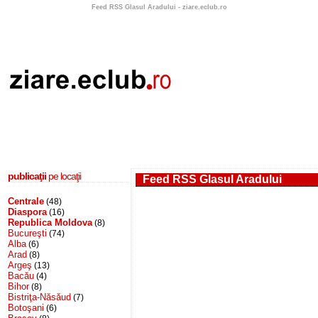
Feed RSS Glasul Aradului - ziare.eclub.ro
publicaţii
pe locaţii
Feed RSS Glasul Aradului
Centrale
(48)
Diaspora
(16)
Republica Moldova
(8)
Bucureşti
(74)
Alba
(6)
Arad
(8)
Argeş
(13)
Bacău
(4)
Bihor
(8)
Bistriţa-Năsăud
(7)
Botoşani
(6)