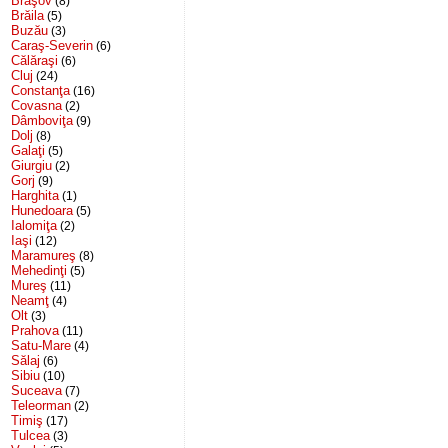
Braşov
(8)
Brăila
(5)
Buzău
(3)
Caraş-Severin
(6)
Călăraşi
(6)
Cluj
(24)
Constanţa
(16)
Covasna
(2)
Dâmboviţa
(9)
Dolj
(8)
Galaţi
(5)
Giurgiu
(2)
Gorj
(9)
Harghita
(1)
Hunedoara
(5)
Ialomiţa
(2)
Iaşi
(12)
Maramureş
(8)
Mehedinţi
(5)
Mureş
(11)
Neamţ
(4)
Olt
(3)
Prahova
(11)
Satu-Mare
(4)
Sălaj
(6)
Sibiu
(10)
Suceava
(7)
Teleorman
(2)
Timiş
(17)
Tulcea
(3)