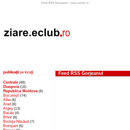
Feed RSS Gorjeanul - ziare.eclub.ro
publicaţii
pe locaţii
Feed RSS Gorjeanul
Centrale
(48)
Diaspora
(16)
Republica Moldova
(8)
Bucureşti
(74)
Alba
(6)
Arad
(8)
Argeş
(13)
Bacău
(4)
Bihor
(8)
Bistriţa-Năsăud
(7)
Botoşani
(6)