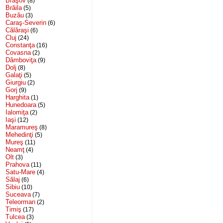
Braşov
(8)
Brăila
(5)
Buzău
(3)
Caraş-Severin
(6)
Călăraşi
(6)
Cluj
(24)
Constanţa
(16)
Covasna
(2)
Dâmboviţa
(9)
Dolj
(8)
Galaţi
(5)
Giurgiu
(2)
Gorj
(9)
Harghita
(1)
Hunedoara
(5)
Ialomiţa
(2)
Iaşi
(12)
Maramureş
(8)
Mehedinţi
(5)
Mureş
(11)
Neamţ
(4)
Olt
(3)
Prahova
(11)
Satu-Mare
(4)
Sălaj
(6)
Sibiu
(10)
Suceava
(7)
Teleorman
(2)
Timiş
(17)
Tulcea
(3)