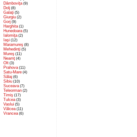
Dâmboviţa
(9)
Dolj
(8)
Galaţi
(5)
Giurgiu
(2)
Gorj
(9)
Harghita
(1)
Hunedoara
(5)
Ialomiţa
(2)
Iaşi
(12)
Maramureş
(8)
Mehedinţi
(5)
Mureş
(11)
Neamţ
(4)
Olt
(3)
Prahova
(11)
Satu-Mare
(4)
Sălaj
(6)
Sibiu
(10)
Suceava
(7)
Teleorman
(2)
Timiş
(17)
Tulcea
(3)
Vaslui
(5)
Vâlcea
(11)
Vrancea
(6)