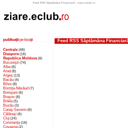
Feed RSS Săptămâna Financiară - ziare.eclub.ro
publicaţii
pe locaţii
Feed RSS Săptămâna Financiar
Centrale
(48)
Diaspora
(16)
Republica Moldova
(8)
Bucureşti
(74)
Alba
(6)
Arad
(8)
Argeş
(13)
Bacău
(4)
Bihor
(8)
Bistriţa-Năsăud
(7)
Botoşani
(6)
Braşov
(8)
Brăila
(5)
Buzău
(3)
Caraş-Severin
(6)
Călăraşi
(6)
Cluj
(24)
Constanţa
(16)
Covasna
(2)