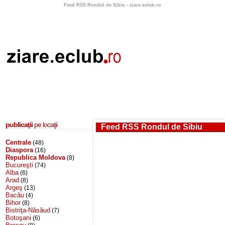
Feed RSS Rondul de Sibiu - ziare.eclub.ro
publicaţii
pe locaţii
Feed RSS Rondul de Sibiu
Centrale
(48)
Diaspora
(16)
Republica Moldova
(8)
Bucureşti
(74)
Alba
(6)
Arad
(8)
Argeş
(13)
Bacău
(4)
Bihor
(8)
Bistriţa-Năsăud
(7)
Botoşani
(6)