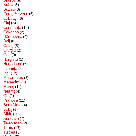
Braşov
(8)
Brăila
(5)
Buzău
(3)
Caraş-Severin
(6)
Călăraşi
(6)
Cluj
(24)
Constanţa
(16)
Covasna
(2)
Dâmboviţa
(9)
Dolj
(8)
Galaţi
(5)
Giurgiu
(2)
Gorj
(9)
Harghita
(1)
Hunedoara
(5)
Ialomiţa
(2)
Iaşi
(12)
Maramureş
(8)
Mehedinţi
(5)
Mureş
(11)
Neamţ
(4)
Olt
(3)
Prahova
(11)
Satu-Mare
(4)
Sălaj
(6)
Sibiu
(10)
Suceava
(7)
Teleorman
(2)
Timiş
(17)
Tulcea
(3)