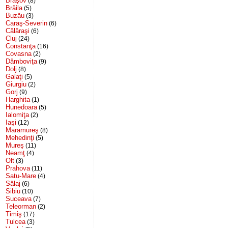
Braşov
(8)
Brăila
(5)
Buzău
(3)
Caraş-Severin
(6)
Călăraşi
(6)
Cluj
(24)
Constanţa
(16)
Covasna
(2)
Dâmboviţa
(9)
Dolj
(8)
Galaţi
(5)
Giurgiu
(2)
Gorj
(9)
Harghita
(1)
Hunedoara
(5)
Ialomiţa
(2)
Iaşi
(12)
Maramureş
(8)
Mehedinţi
(5)
Mureş
(11)
Neamţ
(4)
Olt
(3)
Prahova
(11)
Satu-Mare
(4)
Sălaj
(6)
Sibiu
(10)
Suceava
(7)
Teleorman
(2)
Timiş
(17)
Tulcea
(3)