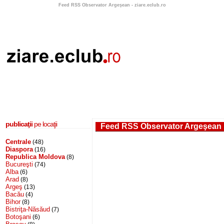
Feed RSS Observator Argeşean - ziare.eclub.ro
publicaţii
pe locaţii
Feed RSS Observator Argeşean
Centrale
(48)
Diaspora
(16)
Republica Moldova
(8)
Bucureşti
(74)
Alba
(6)
Arad
(8)
Argeş
(13)
Bacău
(4)
Bihor
(8)
Bistriţa-Năsăud
(7)
Botoşani
(6)