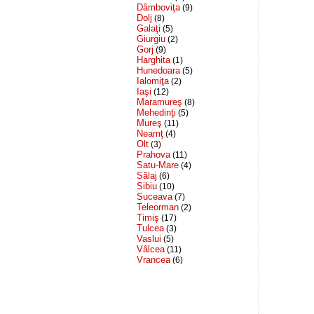
Dâmboviţa
(9)
Dolj
(8)
Galaţi
(5)
Giurgiu
(2)
Gorj
(9)
Harghita
(1)
Hunedoara
(5)
Ialomiţa
(2)
Iaşi
(12)
Maramureş
(8)
Mehedinţi
(5)
Mureş
(11)
Neamţ
(4)
Olt
(3)
Prahova
(11)
Satu-Mare
(4)
Sălaj
(6)
Sibiu
(10)
Suceava
(7)
Teleorman
(2)
Timiş
(17)
Tulcea
(3)
Vaslui
(5)
Vâlcea
(11)
Vrancea
(6)