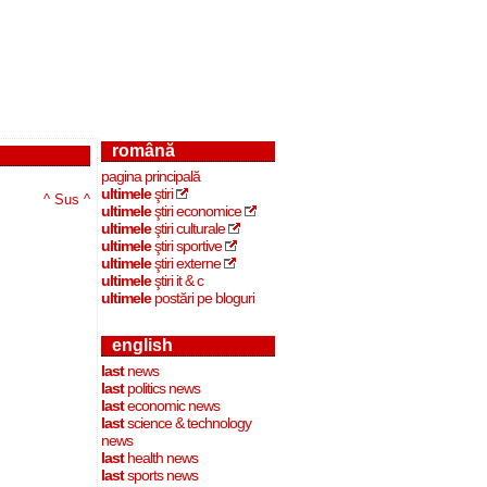
română
pagina principală
ultimele
ştiri
^ Sus ^
ultimele
ştiri economice
ultimele
ştiri culturale
ultimele
ştiri sportive
ultimele
ştiri externe
ultimele
ştiri it & c
ultimele
postări pe bloguri
english
last
news
last
politics news
last
economic news
last
science & technology
news
last
health news
last
sports news