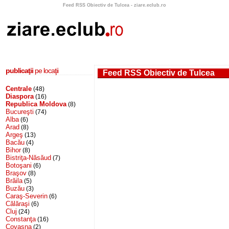
Feed RSS Obiectiv de Tulcea - ziare.eclub.ro
publicaţii
pe locaţii
Feed RSS Obiectiv de Tulcea
Centrale
(48)
Diaspora
(16)
Republica Moldova
(8)
Bucureşti
(74)
Alba
(6)
Arad
(8)
Argeş
(13)
Bacău
(4)
Bihor
(8)
Bistriţa-Năsăud
(7)
Botoşani
(6)
Braşov
(8)
Brăila
(5)
Buzău
(3)
Caraş-Severin
(6)
Călăraşi
(6)
Cluj
(24)
Constanţa
(16)
Covasna
(2)