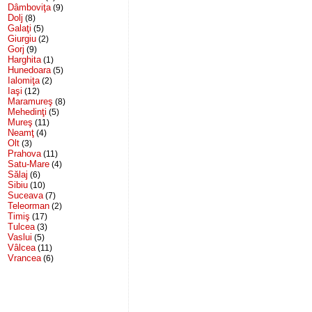
Dâmboviţa
(9)
Dolj
(8)
Galaţi
(5)
Giurgiu
(2)
Gorj
(9)
Harghita
(1)
Hunedoara
(5)
Ialomiţa
(2)
Iaşi
(12)
Maramureş
(8)
Mehedinţi
(5)
Mureş
(11)
Neamţ
(4)
Olt
(3)
Prahova
(11)
Satu-Mare
(4)
Sălaj
(6)
Sibiu
(10)
Suceava
(7)
Teleorman
(2)
Timiş
(17)
Tulcea
(3)
Vaslui
(5)
Vâlcea
(11)
Vrancea
(6)