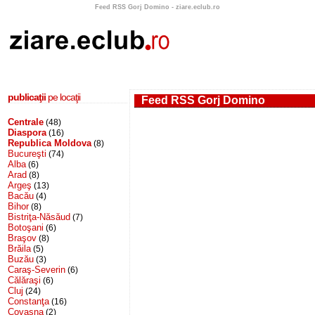
Feed RSS Gorj Domino - ziare.eclub.ro
publicaţii
pe locaţii
Feed RSS Gorj Domino
Centrale
(48)
Diaspora
(16)
Republica Moldova
(8)
Bucureşti
(74)
Alba
(6)
Arad
(8)
Argeş
(13)
Bacău
(4)
Bihor
(8)
Bistriţa-Năsăud
(7)
Botoşani
(6)
Braşov
(8)
Brăila
(5)
Buzău
(3)
Caraş-Severin
(6)
Călăraşi
(6)
Cluj
(24)
Constanţa
(16)
Covasna
(2)