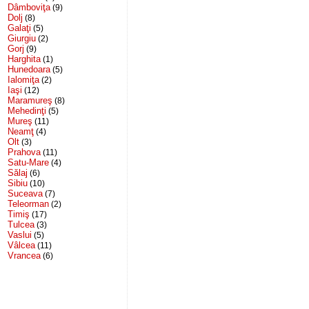
Dâmboviţa
(9)
Dolj
(8)
Galaţi
(5)
Giurgiu
(2)
Gorj
(9)
Harghita
(1)
Hunedoara
(5)
Ialomiţa
(2)
Iaşi
(12)
Maramureş
(8)
Mehedinţi
(5)
Mureş
(11)
Neamţ
(4)
Olt
(3)
Prahova
(11)
Satu-Mare
(4)
Sălaj
(6)
Sibiu
(10)
Suceava
(7)
Teleorman
(2)
Timiş
(17)
Tulcea
(3)
Vaslui
(5)
Vâlcea
(11)
Vrancea
(6)