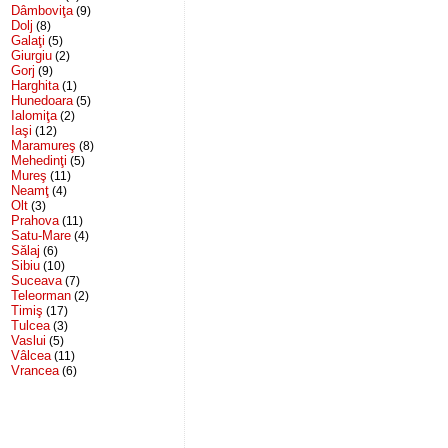
Dâmboviţa
(9)
Dolj
(8)
Galaţi
(5)
Giurgiu
(2)
Gorj
(9)
Harghita
(1)
Hunedoara
(5)
Ialomiţa
(2)
Iaşi
(12)
Maramureş
(8)
Mehedinţi
(5)
Mureş
(11)
Neamţ
(4)
Olt
(3)
Prahova
(11)
Satu-Mare
(4)
Sălaj
(6)
Sibiu
(10)
Suceava
(7)
Teleorman
(2)
Timiş
(17)
Tulcea
(3)
Vaslui
(5)
Vâlcea
(11)
Vrancea
(6)