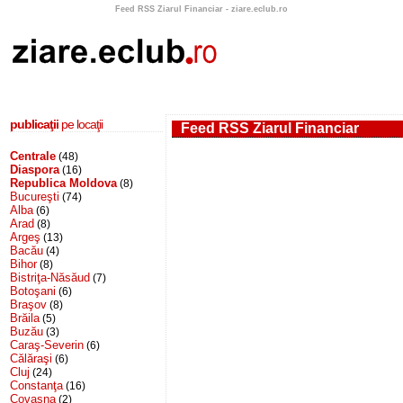
Feed RSS Ziarul Financiar - ziare.eclub.ro
publicaţii
pe locaţii
Feed RSS Ziarul Financiar
Centrale
(48)
Diaspora
(16)
Republica Moldova
(8)
Bucureşti
(74)
Alba
(6)
Arad
(8)
Argeş
(13)
Bacău
(4)
Bihor
(8)
Bistriţa-Năsăud
(7)
Botoşani
(6)
Braşov
(8)
Brăila
(5)
Buzău
(3)
Caraş-Severin
(6)
Călăraşi
(6)
Cluj
(24)
Constanţa
(16)
Covasna
(2)